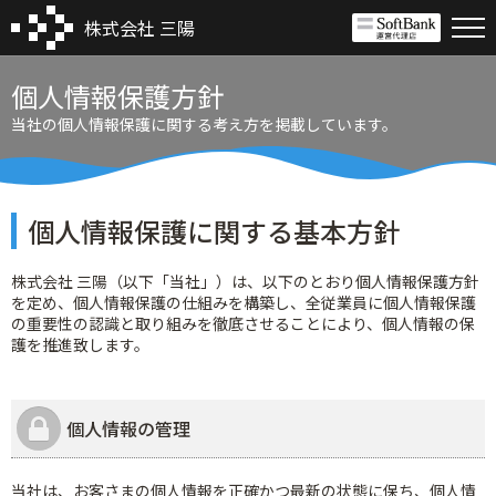
株式会社 三陽
個人情報保護方針
当社の個人情報保護に関する考え方を掲載しています。
トップページ
会社案内
店舗案内
個人情報保護に関する基本方針
ソフトバンク守山
採用情報
株式会社 三陽（以下「当社」）は、以下のとおり個人情報保護方針
ソフトバンク近江八幡
を定め、個人情報保護の仕組みを構築し、全従業員に個人情報保護
メッセージ
お知らせ
の重要性の認識と取り組みを徹底させることにより、個人情報の保
ソフトバンク堅田
求人情報
護を推進致します。
本社からのお知らせ
法人様向け
ソフトバンク アル・プラザ野洲
高卒採用情報
店舗からのお知らせ
ソフトバンクBRANCH大津京
お問い合わせ
大卒等採用情報
キャンペーン情報
個人情報の管理
新卒採用（キャリタス就活へ）
個人情報保護方針
店舗案内
当社は、お客さまの個人情報を正確かつ最新の状態に保ち、個人情